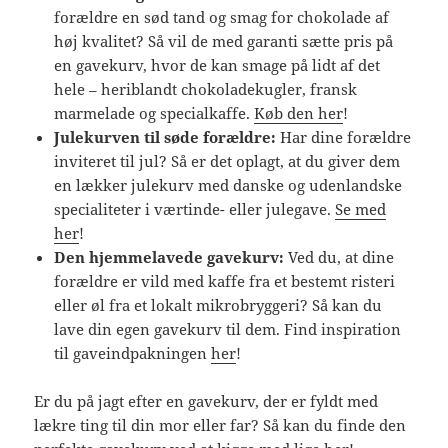
forældre en sød tand og smag for chokolade af
høj kvalitet? Så vil de med garanti sætte pris på
en gavekurv, hvor de kan smage på lidt af det
hele – heriblandt chokoladekugler, fransk
marmelade og specialkaffe.
Køb den her
!
Julekurven til søde forældre:
Har dine forældre
inviteret til jul? Så er det oplagt, at du giver dem
en lækker julekurv med danske og udenlandske
specialiteter i værtinde- eller julegave.
Se med
her
!
Den hjemmelavede gavekurv:
Ved du, at dine
forældre er vild med kaffe fra et bestemt risteri
eller øl fra et lokalt mikrobryggeri? Så kan du
lave din egen gavekurv til dem. Find inspiration
til gaveindpakningen
her
!
Er du på jagt efter en gavekurv, der er fyldt med
lækre ting til din mor eller far? Så kan du finde den