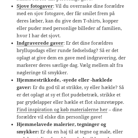
Sjove fotogaver
: Vil du overraske dine forældre
med en sjov fotogave, der får smilet frem på
deres læber, kan du give dem T-shirts, kopper
eller puder med personlige billeder af familien,
hvor I har det sjovt.
Indgraverede gaver
: Er det dine forældres
bryllupsdags eller runde fødselsdag? Så er det
oplagt at give dem en gave med indgravering, der
markerer deres særlige dag. Vælg mellem alt fra
nøgleringe til smykker.
Hjemmestrikkede, -syede eller -hæklede
gaver:
Er du god til at strikke, sy eller hækle? Så
er det oplagt at sy et flot pudebetræk, strikke et
par grydelapper eller hækle et flot slumretæppe.
Find inspiration og køb materialerne her
– dine
forældre vil elske din personlige gave!
Hjemmelavede malerier, tegninger og
smykker:
Er du en haj til at tegne og male, eller