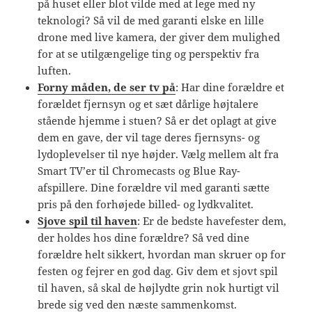
på huset eller blot vilde med at lege med ny
teknologi? Så vil de med garanti elske en lille
drone med live kamera, der giver dem mulighed
for at se utilgængelige ting og perspektiv fra
luften.
Forny måden, de ser tv på
: Har dine forældre et
forældet fjernsyn og et sæt dårlige højtalere
stående hjemme i stuen? Så er det oplagt at give
dem en gave, der vil tage deres fjernsyns- og
lydoplevelser til nye højder. Vælg mellem alt fra
Smart TV’er til Chromecasts og Blue Ray-
afspillere. Dine forældre vil med garanti sætte
pris på den forhøjede billed- og lydkvalitet.
Sjove spil til haven
: Er de bedste havefester dem,
der holdes hos dine forældre? Så ved dine
forældre helt sikkert, hvordan man skruer op for
festen og fejrer en god dag. Giv dem et sjovt spil
til haven, så skal de højlydte grin nok hurtigt vil
brede sig ved den næste sammenkomst.