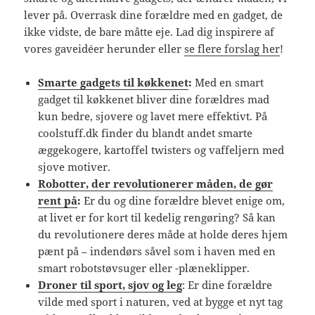
lever på. Overrask dine forældre med en gadget, de
ikke vidste, de bare måtte eje. Lad dig inspirere af
vores gaveidéer herunder eller
se flere forslag her
!
Smarte gadgets til køkkenet
:
Med en smart
gadget til køkkenet bliver dine forældres mad
kun bedre, sjovere og lavet mere effektivt. På
coolstuff.dk finder du blandt andet smarte
æggekogere, kartoffel twisters og vaffeljern med
sjove motiver.
Robotter, der revolutionerer måden, de gør
rent på
:
Er du og dine forældre blevet enige om,
at livet er for kort til kedelig rengøring? Så kan
du revolutionere deres måde at holde deres hjem
pænt på – indendørs såvel som i haven med en
smart robotstøvsuger eller -plæneklipper.
Droner til sport, sjov og leg
: Er dine forældre
vilde med sport i naturen, ved at bygge et nyt tag