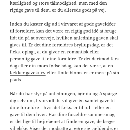
kærlighed og store tålmodighed, men med den
rigtige gave til dem, er du allerede godt på vej.
Inden du kaster dig ud i virvaret af gode gaveidéer
til forældre, kan det være en rigtig god idé at bruge
lidt tid på at overveje, hvilken anledning gaven skal
gives til. Er det dine forældres bryllupsdag, er det
f.eks. oplagt, at du giver en romantisk eller
personlig gave til dine forældre. Er det derimod fars
dag eller din mors fødselsdag, kan det være, at en
lækker gavekurv
eller flotte blomster er mere på sin
plads.
Når du har styr på anledningen, bør du også spørge
dig selv om, hvorvidt du vil give én samlet gave til
dine forældre – hvis det f.eks. er til jul – eller en
gave til dem hver. Har dine forældre samme smag,
er det lige til højrebenet at finde en gave, de begge
vil elske. Viser det modsatte at gøre sig gældende, er